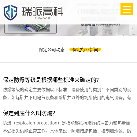
保定公司动态
保定行业新闻
保定防爆等级是根据哪些标准来确定的?
防爆等级的确定主要依据以下标准：设备使用的类别：不同类别的设
备，如煤矿井下用电气设备和除矿井以外的场所使用的电气设备，有
不同的防爆要求。爆炸性气体混合物的温度组别：这是根据气体引燃
保定到底什么叫防爆？
温度来划分的，从T1到T6共6组，其中T1组别气体最难点燃，T6组别
气体最易点燃。防爆电气设备的防爆...
防爆（explosion protection）是指能够抵抗爆炸的冲击力和热量而
不受损失仍能正常工作。具体来说，防爆措施包括：控制爆炸源：防