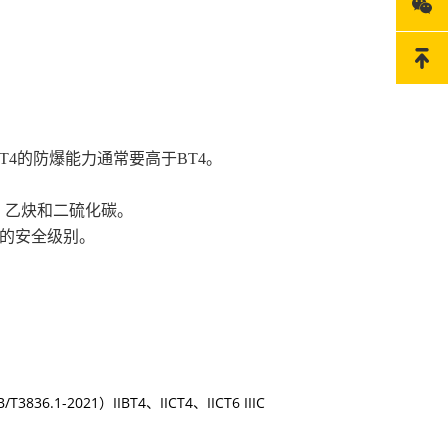
CT4的防爆能力通常要高于BT4。
、乙炔和二硫化碳。
高的安全级别。
.1-2021）IIBT4、IICT4、IICT6 IIIC