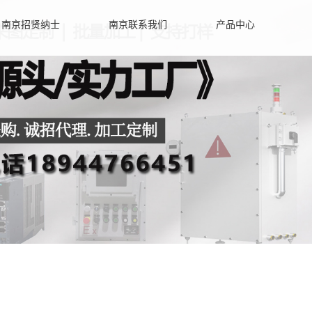
南京招贤纳士
南京联系我们
产品中心