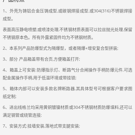
1、外壳为铸铝合金压铸成型,或碳钢焊接成型,或304(316)不锈钢焊接
成型。
表面高压静电喷塑,或喷漆处理,不锈钢材质表面可以拉丝抛光处理,保留
不锈钢原本色。所有外露紧固件均为不锈钢材质。
2、本系列产品防爆型式为隔爆型，或者隔爆+增安复合型拼装;
3、部分 产品箱盖带有合页,方便箱盖打开;
4、箱盖上可安装:防爆指示灯、断路气分合闸操作手柄防爆元件,可选
配金属操作手柄,用于低温环境或带挂锁;
5、箱体内部可以安装多款名牌断路器,其具体型号可根据客户要求图
纸定制;
6、进出线格兰均采用黄铜镀镍材质或304不锈钢材质防爆填料,还可以
满足钢管或绕管连接;
7、安装方式:挂墙安装,落地式带支腿安装;