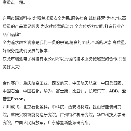
家重点工程。
东莞市瑞派科技以“精兰求精
安全为民
服务社会
诚信经营”为本
“以高
,
,
;
质量的产品满足顾客
为永续经营的动力
全方位努力实践
打造行业产
,
,
,
品和品牌”
全力追求顾客满意是我们一贯的宗旨
精良的团队
全新的理念
高质量
,
,
,
,
好服务是我们发展的根本
,
东莞市瑞派电子科技有限公司将以真诚的技术服务诚邀您的合作
共创
,
美好未来
!
合作客户：重庆航空工业，西安航天，中国航天航空，中国兵器团，
ABB
中国石油，中国石化，华为，富士康，比亚迪，长城汽车，
，爱
Epson
普生
，
四川成飞，北京石化盈科，中科院，西安增材院，昆山智能装研究
院，重庆兴模智能制造研究院，广州特种机研究院，华中科技大学研
究院。中国人民解放军，
广东醇氢新能源研究所。