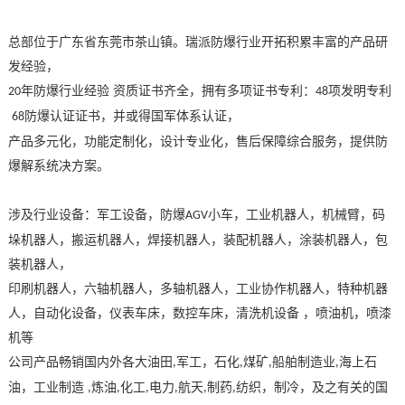
总部位于广东省东莞市茶山镇。瑞派防爆行业开拓积累丰富的产品研
发经验，
年防爆行业经验 资质证书齐全
，
拥有多项证书专利：
项发明专利
20
48
防爆认证证书，并或得国军体系认证，
68
产品多元化，功能定制化，设计专业化，售后保障综合服务，提供防
爆解系统决方案。
涉及行业设备：军工设备，防爆
小车，工业机器人，机械臂，
码
AGV
垛机器人，搬运机器人，焊接机器人，装配机器人，涂装机器人，包
装机器人，
印刷机器人，六轴机器人，多轴机器人，工业协作机器人，特种机器
人，自动化设备，仪表车床，数控车床，清洗机设备
，喷油机，喷漆
机
等
公司产品畅销国内外
各大油田
军工
，
石化
煤矿
船舶制造业
海上石
,
,
,
,
油
，工业制造
炼油
化工
电力
航天
制药
纺织
，制冷，及之有关的国
,
,
,
,
,
,